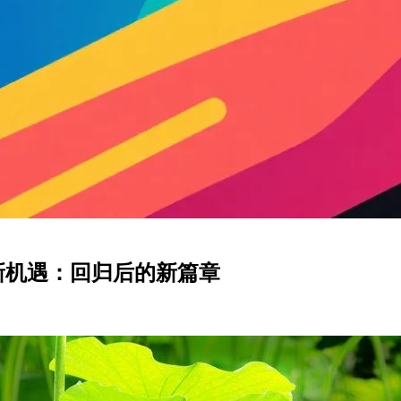
新机遇：回归后的新篇章