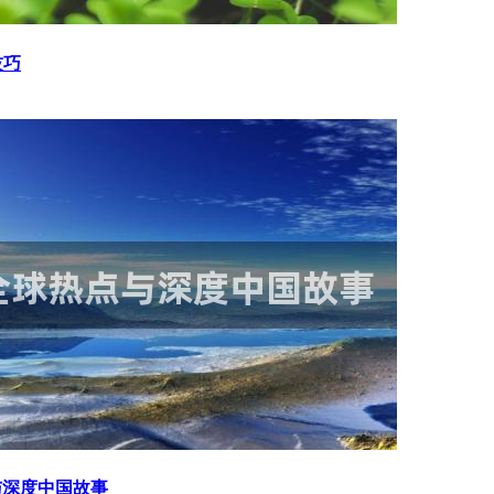
技巧
与深度中国故事