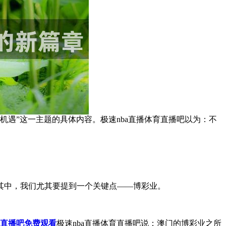
机遇”这一主题的具体内容。极速nba直播体育直播吧以为：不
这其中，我们尤其要提到一个关键点——博彩业。
a直播吧免费观看
极速nba直播体育直播吧说：澳门的博彩业之所