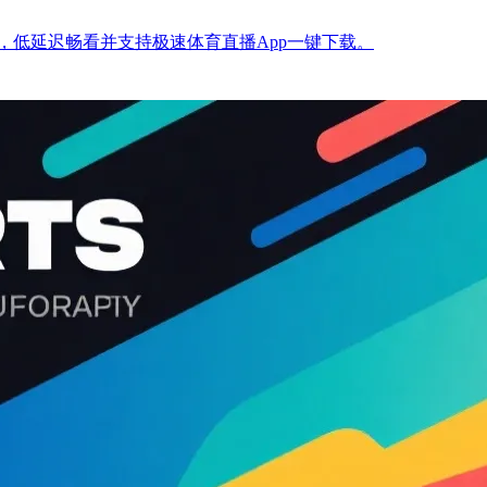
，低延迟畅看并支持极速体育直播App一键下载。