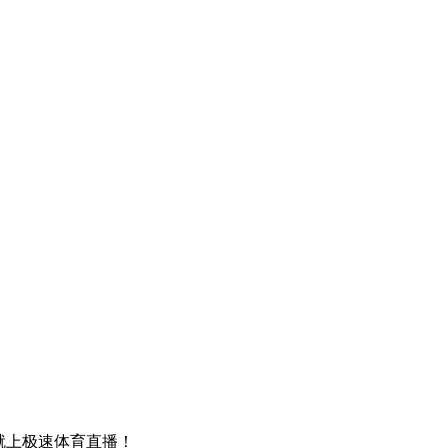
就上极速体育直播！