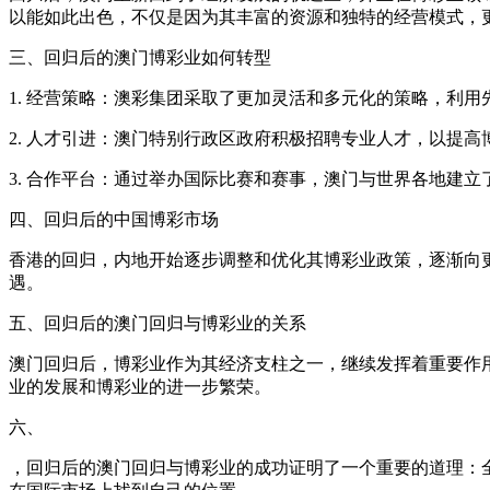
以能如此出色，不仅是因为其丰富的资源和独特的经营模式，
三、回归后的澳门博彩业如何转型
1. 经营策略：澳彩集团采取了更加灵活和多元化的策略，利
2. 人才引进：澳门特别行政区政府积极招聘专业人才，以提
3. 合作平台：通过举办国际比赛和赛事，澳门与世界各地建
四、回归后的中国博彩市场
香港的回归，内地开始逐步调整和优化其博彩业政策，逐渐向更
遇。
五、回归后的澳门回归与博彩业的关系
澳门回归后，博彩业作为其经济支柱之一，继续发挥着重要作
业的发展和博彩业的进一步繁荣。
六、
，回归后的澳门回归与博彩业的成功证明了一个重要的道理：全