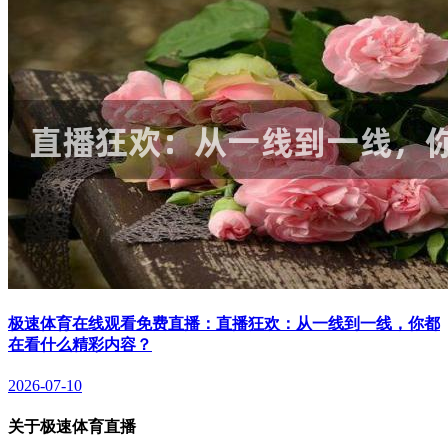
极速体育在线观看免费直播：直播狂欢：从一线到一线，你都
在看什么精彩内容？
2026-07-10
关于极速体育直播