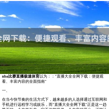
nba比赛直播极速体育
以为：："直播大全全网下载：便捷观
看、丰富内容的全面指南"
一、
在当今快节奏的生活方式下，越来越多的人选择通过互联网和
手机进行远程学习或娱乐，而"直播大全全网下载"正是这一趋