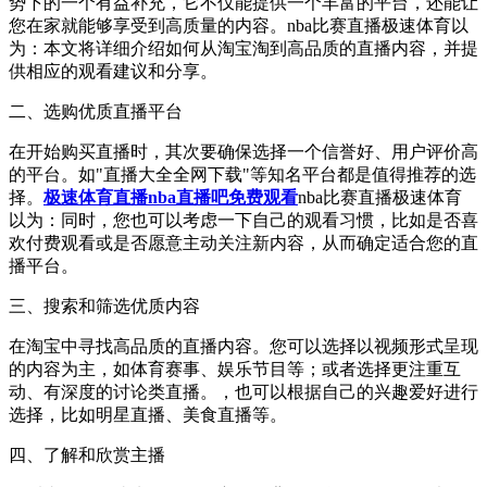
势下的一个有益补充，它不仅能提供一个丰富的平台，还能让
您在家就能够享受到高质量的内容。nba比赛直播极速体育以
为：本文将详细介绍如何从淘宝淘到高品质的直播内容，并提
供相应的观看建议和分享。
二、选购优质直播平台
在开始购买直播时，其次要确保选择一个信誉好、用户评价高
的平台。如"直播大全全网下载"等知名平台都是值得推荐的选
择。
极速体育直播nba直播吧免费观看
nba比赛直播极速体育
以为：同时，您也可以考虑一下自己的观看习惯，比如是否喜
欢付费观看或是否愿意主动关注新内容，从而确定适合您的直
播平台。
三、搜索和筛选优质内容
在淘宝中寻找高品质的直播内容。您可以选择以视频形式呈现
的内容为主，如体育赛事、娱乐节目等；或者选择更注重互
动、有深度的讨论类直播。，也可以根据自己的兴趣爱好进行
选择，比如明星直播、美食直播等。
四、了解和欣赏主播